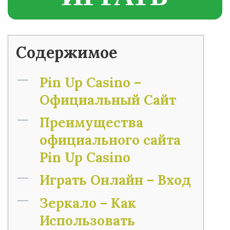
Содержимое
Pin Up Casino –
Официальный Сайт
Преимущества
официального сайта
Pin Up Casino
Играть Онлайн – Вход
Зеркало – Как
Использовать