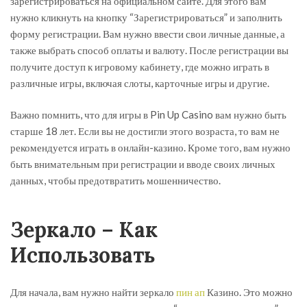
зарегистрироваться на официальном сайте. Для этого вам
нужно кликнуть на кнопку “Зарегистрироваться” и заполнить
форму регистрации. Вам нужно ввести свои личные данные, а
также выбрать способ оплаты и валюту. После регистрации вы
получите доступ к игровому кабинету, где можно играть в
различные игры, включая слоты, карточные игры и другие.
Важно помнить, что для игры в Pin Up Casino вам нужно быть
старше 18 лет. Если вы не достигли этого возраста, то вам не
рекомендуется играть в онлайн-казино. Кроме того, вам нужно
быть внимательным при регистрации и вводе своих личных
данных, чтобы предотвратить мошенничество.
Зеркало – Как
Использовать
Для начала, вам нужно найти зеркало
пин ап
Казино. Это можно