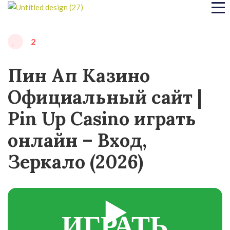
2
Пин Ап Казино
Официальный сайт |
Pin Up Casino играть
онлайн – Вход,
Зеркало (2026)
▶️
ИГРАТЬ