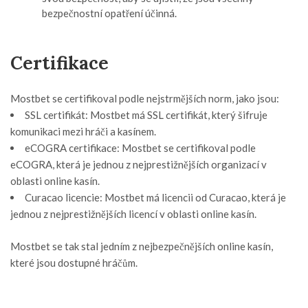
bezpečnostní opatření účinná.
Certifikace
Mostbet se certifikoval podle nejstrmějších norm, jako jsou:
SSL certifikát: Mostbet má SSL certifikát, který šifruje
komunikaci mezi hráči a kasínem.
eCOGRA certifikace: Mostbet se certifikoval podle
eCOGRA, která je jednou z nejprestižnějších organizací v
oblasti online kasín.
Curacao licencie: Mostbet má licencii od Curacao, která je
jednou z nejprestižnějších licencí v oblasti online kasín.
Mostbet se tak stal jedním z nejbezpečnějších online kasín,
které jsou dostupné hráčům.