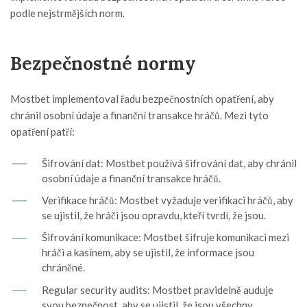
podle nejstrmějších norm.
Bezpečnostné normy
Mostbet implementoval řadu bezpečnostních opatření, aby
chránil osobní údaje a finanční transakce hráčů. Mezi tyto
opatření patří:
Šifrování dat: Mostbet používá šifrování dat, aby chránil
osobní údaje a finanční transakce hráčů.
Verifikace hráčů: Mostbet vyžaduje verifikaci hráčů, aby
se ujistil, že hráči jsou opravdu, kteří tvrdí, že jsou.
Šifrování komunikace: Mostbet šifruje komunikaci mezi
hráči a kasínem, aby se ujistil, že informace jsou
chráněné.
Regular security audits: Mostbet pravidelně auduje
svou bezpečnost, aby se ujistil, že jsou všechny