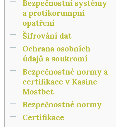
Bezpečnostní systémy
a protikorumpní
opatření
Šifrování dat
Ochrana osobních
údajů a soukromí
Bezpečnostné normy a
certifikace v Kasine
Mostbet
Bezpečnostné normy
Certifikace