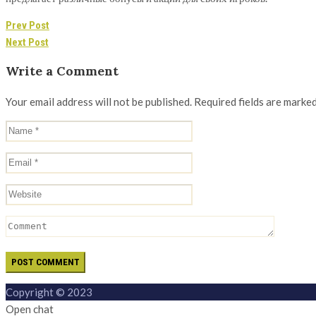
Prev Post
Next Post
Write a Comment
Your email address will not be published.
Required fields are marke
Copyright © 2023
Open chat