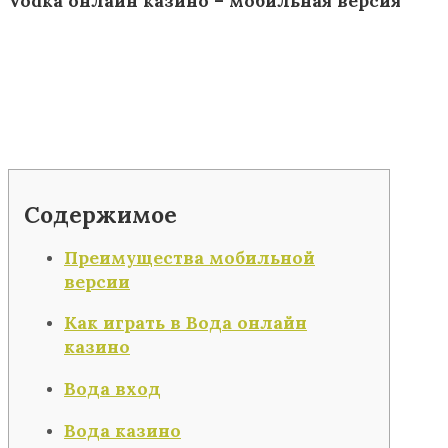
Vodka онлайн казино – мобильная версия
Содержимое
Преимущества мобильной
версии
Как играть в Вода онлайн
казино
Вода вход
Вода казино