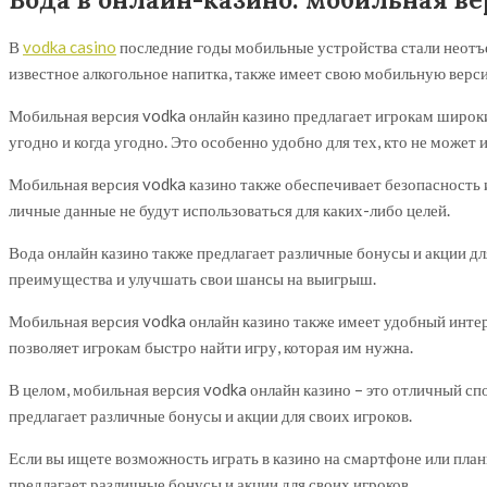
В
vodka casino
последние годы мобильные устройства стали неотъем
известное алкогольное напитка, также имеет свою мобильную верси
Мобильная версия vodka онлайн казино предлагает игрокам широкий
угодно и когда угодно. Это особенно удобно для тех, кто не может 
Мобильная версия vodka казино также обеспечивает безопасность и
личные данные не будут использоваться для каких-либо целей.
Вода онлайн казино также предлагает различные бонусы и акции дл
преимущества и улучшать свои шансы на выигрыш.
Мобильная версия vodka онлайн казино также имеет удобный интерф
позволяет игрокам быстро найти игру, которая им нужна.
В целом, мобильная версия vodka онлайн казино – это отличный спо
предлагает различные бонусы и акции для своих игроков.
Если вы ищете возможность играть в казино на смартфоне или планш
предлагает различные бонусы и акции для своих игроков.