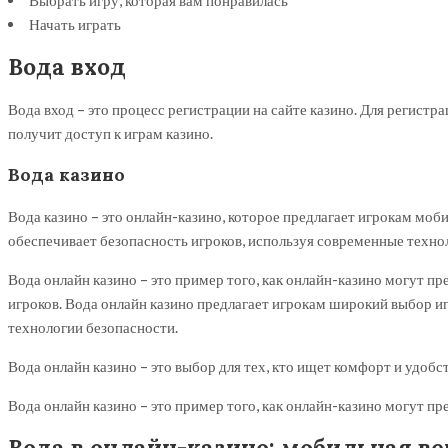
Начать играть
Вода вход
Вода вход – это процесс регистрации на сайте казино. Для регистр
получит доступ к играм казино.
Вода казино
Вода казино – это онлайн-казино, которое предлагает игрокам моб
обеспечивает безопасность игроков, используя современные техно
Вода онлайн казино – это пример того, как онлайн-казино могут п
игроков. Вода онлайн казино предлагает игрокам широкий выбор иг
технологии безопасности.
Вода онлайн казино – это выбор для тех, кто ищет комфорт и удобст
Вода онлайн казино – это пример того, как онлайн-казино могут п
Вода в онлайн-казино: мобильная ве