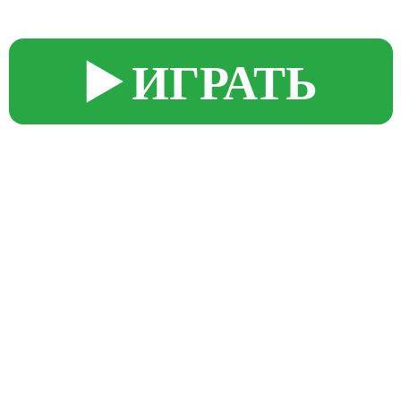
▶️ ИГРАТЬ