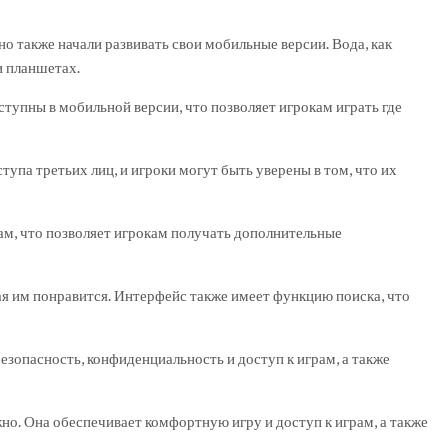
о также начали развивать свои мобильные версии. Вода, как
и планшетах.
ступны в мобильной версии, что позволяет игрокам играть где
упа третьих лиц, и игроки могут быть уверены в том, что их
сам, что позволяет игрокам получать дополнительные
ая им понравится. Интерфейс также имеет функцию поиска, что
езопасность, конфиденциальность и доступ к играм, а также
жно. Она обеспечивает комфортную игру и доступ к играм, а также