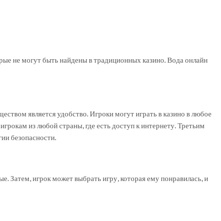
орые не могут быть найдены в традиционных казино. Вода онлайн
еством является удобство. Игроки могут играть в казино в любое
игрокам из любой страны, где есть доступ к интернету. Третьим
гии безопасности.
ые. Затем, игрок может выбрать игру, которая ему понравилась, и