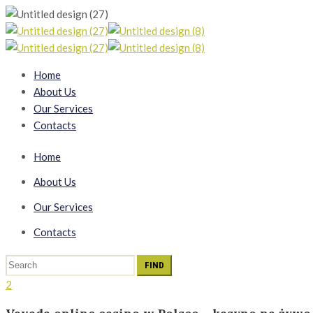
Home
About Us
Our Services
Contacts
Home
About Us
Our Services
Contacts
Search
for:
2