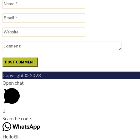
Copyright © 2023
Open chat
1
Scan the code
Hello👋,