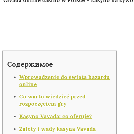
Vavada online casino w Polsce – kasyno na żywo
Содержимое
Wprowadzenie do świata hazardu
online
Co warto wiedzieć przed
rozpoczęciem gry
Kasyno Vavada: co oferuje?
Zalety i wady kasyna Vavada