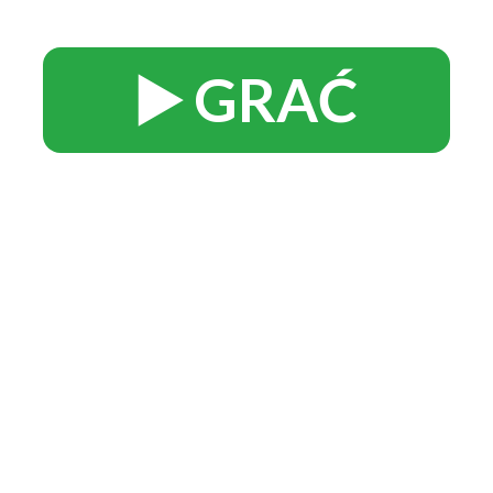
▶️ GRAĆ