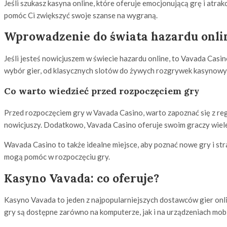
Jeśli szukasz kasyna online, które oferuje emocjonującą grę i atra
pomóc Ci zwiększyć swoje szanse na wygraną.
Wprowadzenie do świata hazardu onli
Jeśli jesteś nowicjuszem w świecie hazardu online, to Vavada Casi
wybór gier, od klasycznych slotów do żywych rozgrywek kasynowy
Co warto wiedzieć przed rozpoczęciem gry
Przed rozpoczęciem gry w Vavada Casino, warto zapoznać się z reg
nowicjuszy. Dodatkowo, Vavada Casino oferuje swoim graczy wiele
Wavada Casino to także idealne miejsce, aby poznać nowe gry i st
mogą pomóc w rozpoczęciu gry.
Kasyno Vavada: co oferuje?
Kasyno Vavada to jeden z najpopularniejszych dostawców gier onlin
gry są dostępne zarówno na komputerze, jak i na urządzeniach mobil