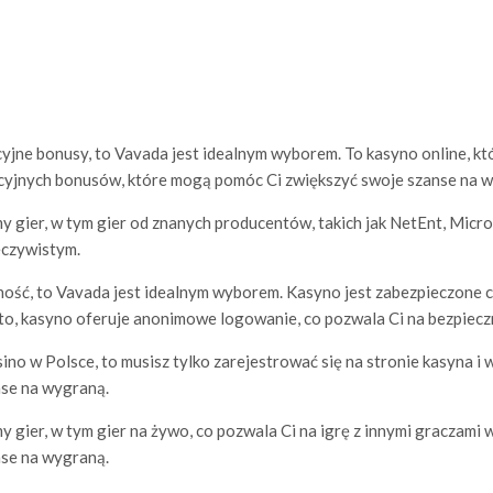
cyjne bonusy, to Vavada jest idealnym wyborem. To kasyno online, któ
rakcyjnych bonusów, które mogą pomóc Ci zwiększyć swoje szanse na 
y gier, w tym gier od znanych producentów, takich jak NetEnt, Micr
zeczywistym.
atność, to Vavada jest idealnym wyborem. Kasyno jest zabezpieczone
o, kasyno oferuje anonimowe logowanie, co pozwala Ci na bezpieczn
ino w Polsce, to musisz tylko zarejestrować się na stronie kasyna 
nse na wygraną.
 gier, w tym gier na żywo, co pozwala Ci na igrę z innymi graczami
nse na wygraną.