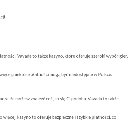
cji
atności. Vavada to także kasyno, które oferuje szeroki wybór gier,
 więcej, niektóre płatności mogą być niedostępne w Polsce.
acza, że możesz znaleźć coś, co się Ci podoba. Vavada to także
 więcej, kasyno to oferuje bezpieczne i szybkie płatności, co