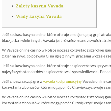
Zalety kasyna Vavada
Wady kasyna Vavada
Jeśli szukasz kasyna online, które oferuje emocjonującą grę i atrak
blackjacka i wiele innych. Vavada jest również znane z swoich at
W Vavada online casino w Polsce możesz korzystać z szerokiej gam
z gier na żywo, co pozwala Ci na igrę z innymi graczami w czasie r
Jeśli szukasz kasyna online, które oferuje bezpieczeństwo i pryw
najwyższych standardów bezpieczeństwa i sprawiedliwości. Ponadt
Jeśli chcesz zacząć grę w
vavada kod promocyjny
Vavada online cas
korzystania z bonusów, które mogą pomóc Ci zwiększyć swoje sza
W Vavada online casino w Polsce możesz korzystać z szerokiej gamy
korzystania z bonusów, które mogą pomóc Ci zwiększyć swoje sza