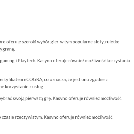
re oferuje szeroki wybór gier, w tym popularne sloty, ruletke,
wygraną.
ogaming i Playtech. Kasyno oferuje również możliwość korzystania
 certyfikatem eCOGRA, co oznacza, że jest ono zgodne z
e korzystanie z usług.
i wybrać swoją pierwszą grę. Kasyno oferuje również możliwość
 w czasie rzeczywistym. Kasyno oferuje również możliwość