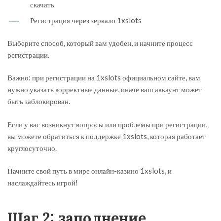
скачать
Регистрация через зеркало 1xslots
Выберите способ, который вам удобен, и начните процесс
регистрации.
Важно: при регистрации на 1xslots официальном сайте, вам
нужно указать корректные данные, иначе ваш аккаунт может
быть заблокирован.
Если у вас возникнут вопросы или проблемы при регистрации,
вы можете обратиться к поддержке 1xslots, которая работает
круглосуточно.
Начните свой путь в мире онлайн-казино 1xslots, и
наслаждайтесь игрой!
Шаг 2: заполнение