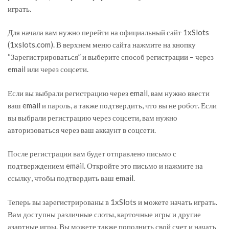
играть.
Для начала вам нужно перейти на официальный сайт 1xSlots
(1xslots.com). В верхнем меню сайта нажмите на кнопку
“Зарегистрироваться” и выберите способ регистрации – через
email или через соцсети.
Если вы выбрали регистрацию через email, вам нужно ввести
ваш email и пароль, а также подтвердить, что вы не робот. Если
вы выбрали регистрацию через соцсети, вам нужно
авторизоваться через ваш аккаунт в соцсети.
После регистрации вам будет отправлено письмо с
подтверждением email. Откройте это письмо и нажмите на
ссылку, чтобы подтвердить ваш email.
Теперь вы зарегистрированы в 1xSlots и можете начать играть.
Вам доступны различные слоты, карточные игры и другие
азартные игры. Вы можете также пополнить свой счет и начать