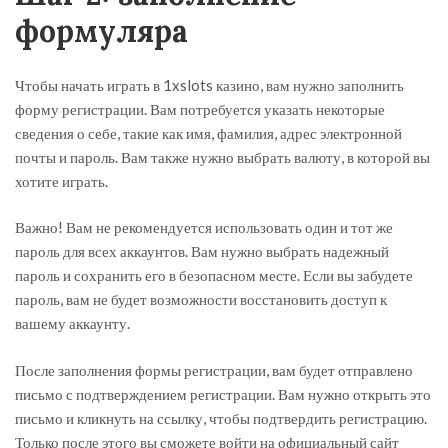
формуляра
Чтобы начать играть в 1xslots казино, вам нужно заполнить
форму регистрации. Вам потребуется указать некоторые
сведения о себе, такие как имя, фамилия, адрес электронной
почты и пароль. Вам также нужно выбрать валюту, в которой вы
хотите играть.
Важно! Вам не рекомендуется использовать один и тот же
пароль для всех аккаунтов. Вам нужно выбрать надежный
пароль и сохранить его в безопасном месте. Если вы забудете
пароль, вам не будет возможности восстановить доступ к
вашему аккаунту.
После заполнения формы регистрации, вам будет отправлено
письмо с подтверждением регистрации. Вам нужно открыть это
письмо и кликнуть на ссылку, чтобы подтвердить регистрацию.
Только после этого вы сможете войти на официальный сайт