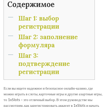
Содержимое
Шаг 1: выбор
регистрации
Шаг 2: заполнение
формуляра
Шаг 3:
подтверждение
регистрации
Если вы ищете надежное и безопасное онлайн-казино, где
можно играть в слоты, карточные игры и другие азартные игры,
то 1xSlots – это отличный выбор. В этом руководстве мы
рассмотрим, как зарегистрировать аккаунт в 1xSlots и начать