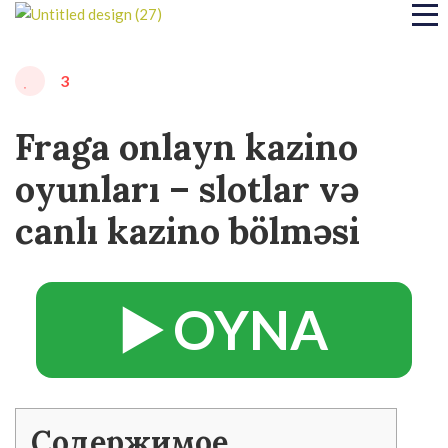
3
Fraga onlayn kazino
oyunları – slotlar və
canlı kazino bölməsi
▶️ OYNA
Содержимое