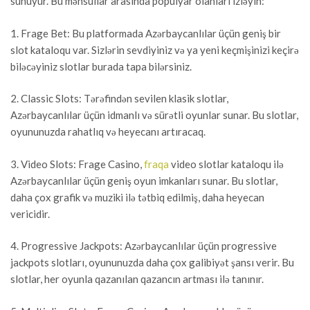
sunuyur. Bu məhsullar arasında populyar olanları izləyin:
1. Frage Bet: Bu platformada Azərbaycanlılar üçün geniş bir
slot kataloqu var. Sizlərin sevdiyiniz və ya yeni keçmişinizi keçirə
biləcəyiniz slotlar burada tapa bilərsiniz.
2. Classic Slots: Tərəfindən sevilen klasik slotlar,
Azərbaycanlılar üçün idmanlı və sürətli oyunlar sunar. Bu slotlar,
oyununuzda rahatlıq və heyecanı artıracaq.
3. Video Slots: Frage Casino,
fraqa
video slotlar kataloqu ilə
Azərbaycanlılar üçün geniş oyun imkanları sunar. Bu slotlar,
daha çox grafik və muziki ilə tətbiq edilmiş, daha heyecan
vericidir.
4. Progressive Jackpots: Azərbaycanlılar üçün progressive
jackpots slotları, oyununuzda daha çox galibiyət şansı verir. Bu
slotlar, her oyunla qazanılan qazancın artması ilə tanınır.