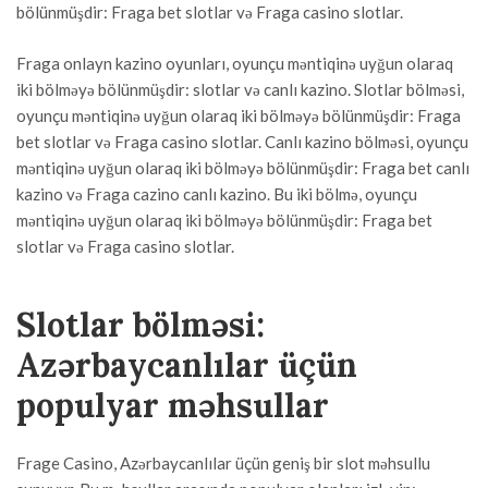
bölünmüşdir: Fraga bet slotlar və Fraga casino slotlar.
Fraga onlayn kazino oyunları, oyunçu məntiqinə uyğun olaraq
iki bölməyə bölünmüşdir: slotlar və canlı kazino. Slotlar bölməsi,
oyunçu məntiqinə uyğun olaraq iki bölməyə bölünmüşdir: Fraga
bet slotlar və Fraga casino slotlar. Canlı kazino bölməsi, oyunçu
məntiqinə uyğun olaraq iki bölməyə bölünmüşdir: Fraga bet canlı
kazino və Fraga cazino canlı kazino. Bu iki bölmə, oyunçu
məntiqinə uyğun olaraq iki bölməyə bölünmüşdir: Fraga bet
slotlar və Fraga casino slotlar.
Slotlar bölməsi:
Azərbaycanlılar üçün
populyar məhsullar
Frage Casino, Azərbaycanlılar üçün geniş bir slot məhsullu