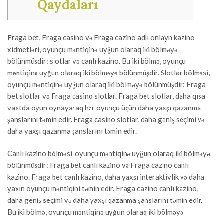
Qaydaları
Fraga bet, Fraga casino və Fraga cazino adlı onlayn kazino
xidmetləri, oyunçu məntiqinə uyğun olaraq iki bölməyə
bölünmüşdir: slotlar və canlı kazino. Bu iki bölmə, oyunçu
məntiqinə uyğun olaraq iki bölməyə bölünmüşdir. Slotlar bölməsi,
oyunçu məntiqinə uyğun olaraq iki bölməyə bölünmüşdir: Fraga
bet slotlar və Fraga casino slotlar. Fraga bet slotlar, daha qısa
vaxtda oyun oynayaraq hər oyunçu üçün daha yaxşı qazanma
şanslarını təmin edir. Fraga casino slotlar, daha geniş seçimi və
daha yaxşı qazanma şanslarını təmin edir.
Canlı kazino bölməsi, oyunçu məntiqinə uyğun olaraq iki bölməyə
bölünmüşdir: Fraga bet canlı kazino və Fraga cazino canlı
kazino. Fraga bet canlı kazino, daha yaxşı interaktivlik və daha
yaxın oyunçu məntiqini təmin edir. Fraga cazino canlı kazino,
daha geniş seçimi və daha yaxşı qazanma şanslarını təmin edir.
Bu iki bölmə, oyunçu məntiqinə uyğun olaraq iki bölməyə