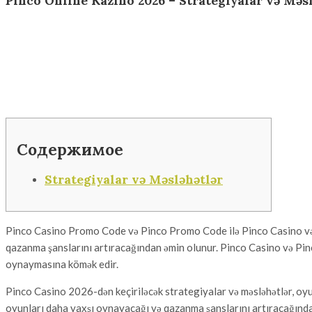
Pinco Online Kazino 2026 – Strategiyalar və Mə
Содержимое
Strategiyalar və Məsləhətlər
Pinco Casino Promo Code və Pinco Promo Code ilə Pinco Casino və 
qazanma şanslarını artıracağından əmin olunur. Pinco Casino və P
oynaymasına kömək edir.
Pinco Casino 2026-dən keçiriləcək strategiyalar və məsləhətlər, oyu
oyunları daha yaxşı oynayacağı və qazanma şanslarını artıracağında