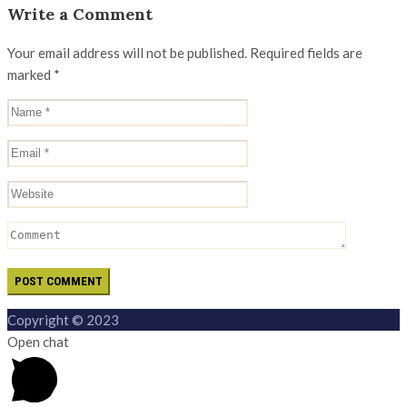
Write a Comment
Your email address will not be published.
Required fields are
marked
*
Copyright © 2023
Open chat