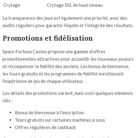
Crytage
Crytage SSL de haut niveau
La transparence des jeux est également une priorité, avec des
audits réguliers pour garantir l’équité et l’intégrité des résultats.
Promotions et fidélisation
Space Fortuna Casino propose une gamme d’offres
promotionnelles attractives pour accueillir les nouveaux joueurs
et récompenser la fidélité des anciens. Les bonus de bienvenue,
les tours gratuits et les programmes de fidélité enrichissent
l’expérience de jeu de chaque utilisateur.
Les détails des promotions varient, mais voici quelques éléments
clés :
Bonus de bienvenue à l’inscription
Tours gratuits sur certaines machines à sous
Offres régulières de cashback