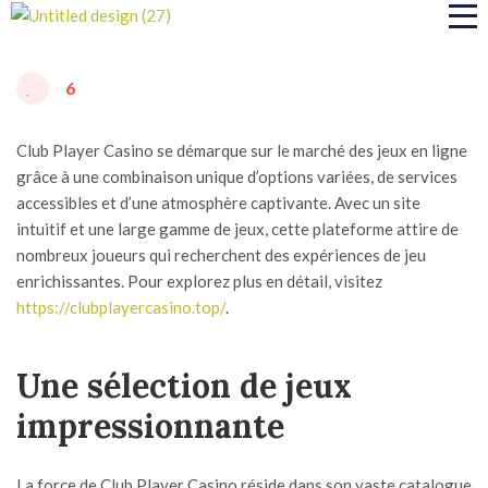
6
Club Player Casino se démarque sur le marché des jeux en ligne
grâce à une combinaison unique d’options variées, de services
accessibles et d’une atmosphère captivante. Avec un site
intuitif et une large gamme de jeux, cette plateforme attire de
nombreux joueurs qui recherchent des expériences de jeu
enrichissantes. Pour explorez plus en détail, visitez
https://clubplayercasino.top/
.
Une sélection de jeux
impressionnante
La force de Club Player Casino réside dans son vaste catalogue