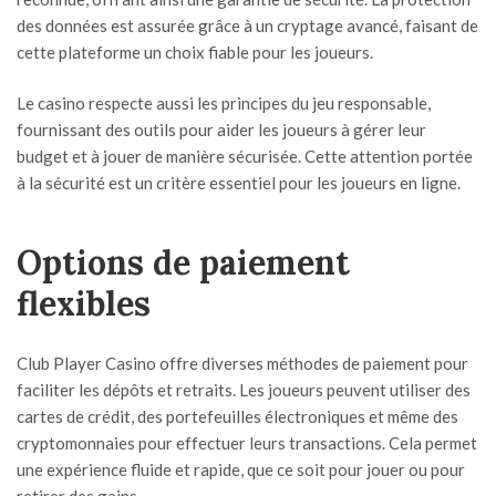
des données est assurée grâce à un cryptage avancé, faisant de
cette plateforme un choix fiable pour les joueurs.
Le casino respecte aussi les principes du jeu responsable,
fournissant des outils pour aider les joueurs à gérer leur
budget et à jouer de manière sécurisée. Cette attention portée
à la sécurité est un critère essentiel pour les joueurs en ligne.
Options de paiement
flexibles
Club Player Casino offre diverses méthodes de paiement pour
faciliter les dépôts et retraits. Les joueurs peuvent utiliser des
cartes de crédit, des portefeuilles électroniques et même des
cryptomonnaies pour effectuer leurs transactions. Cela permet
une expérience fluide et rapide, que ce soit pour jouer ou pour
retirer des gains.