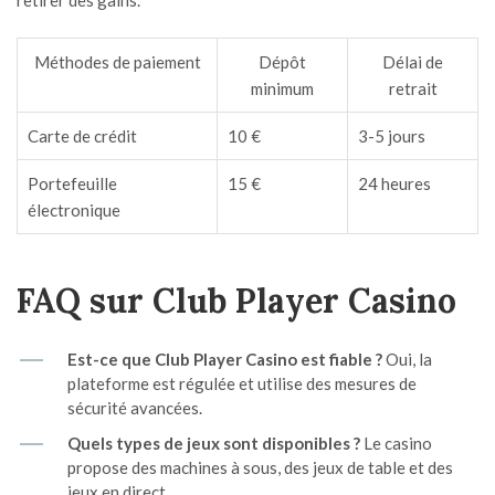
Méthodes de paiement
Dépôt
Délai de
minimum
retrait
Carte de crédit
10 €
3-5 jours
Portefeuille
15 €
24 heures
électronique
FAQ sur Club Player Casino
Est-ce que Club Player Casino est fiable ?
Oui, la
plateforme est régulée et utilise des mesures de
sécurité avancées.
Quels types de jeux sont disponibles ?
Le casino
propose des machines à sous, des jeux de table et des
jeux en direct.