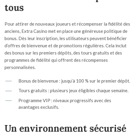
tous
Pour attirer de nouveaux joueurs et récompenser la fidélité des
anciens, Extra Casino met en place une généreuse politique de
bonus. Dès leur inscription, les utilisateurs peuvent bénéficier
d’offres de bienvenue et de promotions régulières. Cela inclut
des bonus sur les premiers dépôts, des tours gratuits et des
programmes de fidélité qui offrent des récompenses
personnalisées.
Bonus de bienvenue : jusqu’à 100 % sur le premier dépôt.
Tours gratuits : plusieurs jeux éligibles chaque semaine.
Programme VIP : niveaux progressifs avec des
avantages exclusifs.
Un environnement sécurisé