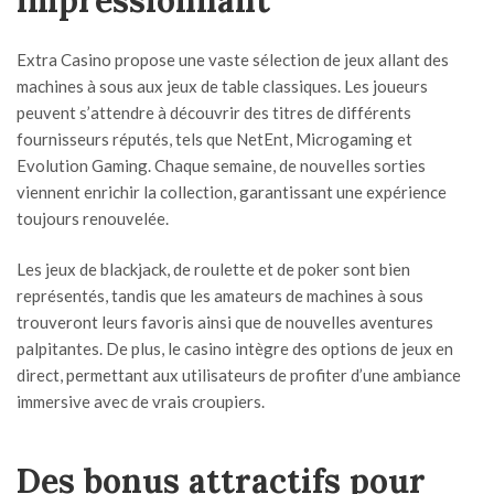
impressionnant
Extra Casino propose une vaste sélection de jeux allant des
machines à sous aux jeux de table classiques. Les joueurs
peuvent s’attendre à découvrir des titres de différents
fournisseurs réputés, tels que NetEnt, Microgaming et
Evolution Gaming. Chaque semaine, de nouvelles sorties
viennent enrichir la collection, garantissant une expérience
toujours renouvelée.
Les jeux de blackjack, de roulette et de poker sont bien
représentés, tandis que les amateurs de machines à sous
trouveront leurs favoris ainsi que de nouvelles aventures
palpitantes. De plus, le casino intègre des options de jeux en
direct, permettant aux utilisateurs de profiter d’une ambiance
immersive avec de vrais croupiers.
Des bonus attractifs pour