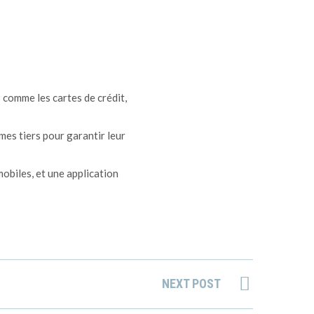
comme les cartes de crédit,
mes tiers pour garantir leur
mobiles, et une application
NEXT POST