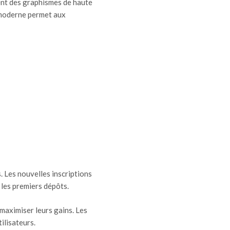
ent des graphismes de haute
 moderne permet aux
. Les nouvelles inscriptions
 les premiers dépôts.
maximiser leurs gains. Les
ilisateurs.