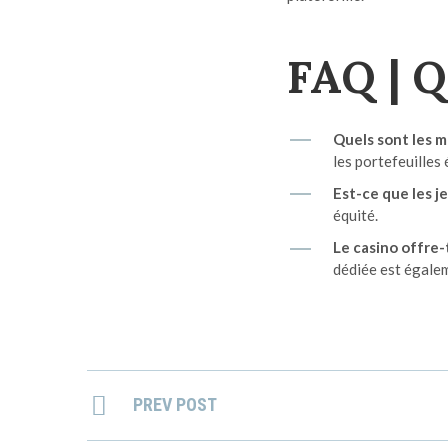
FAQ | Q
Quels sont les 
les portefeuilles
Est-ce que les j
équité.
Le casino offre-t
dédiée est égalem
PREV POST