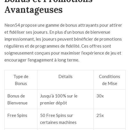
Avantageuses
Neon54 propose une gamme de bonus attrayants pour attirer
et fidéliser ses joueurs. En plus d’un bonus de bienvenue
impressionnant, les joueurs peuvent bénéficier de promotions
régulières et de programmes de fidélité. Ces offres sont
soigneusement conçues pour maximiser l’expérience de jeu et
encourager l’engagement à long terme.
Type de
Détails
Conditions
Bonus
de Mise
Bonus de
Jusqu’à 100% sur le
30x
Bienvenue
premier dépôt
Free Spins
50 Free Spins sur
25x
certaines machines