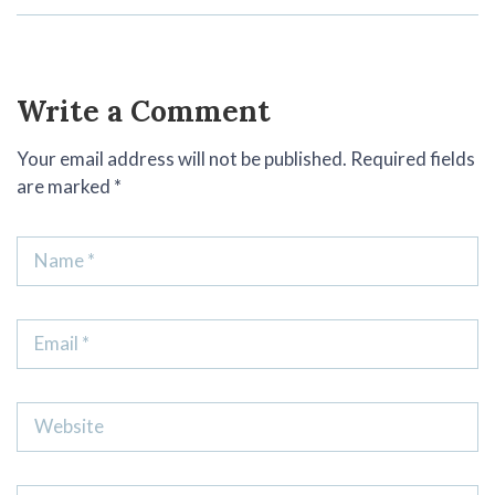
Write a Comment
Your email address will not be published.
Required fields
are marked
*