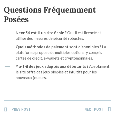
Questions Fréquemment
Posées
Neon54 est-il un site fiable ?
Oui, il est licencié et
utilise des mesures de sécurité robustes.
Quels méthodes de paiement sont disponibles ?
La
plateforme propose de multiples options, y compris
cartes de crédit, e-wallets et cryptomonnaies.
Y a-t-il des jeux adaptés aux débutants ?
Absolument,
le site offre des jeux simples et intuitifs pour les
nouveaux joueurs.
PREV POST
NEXT POST