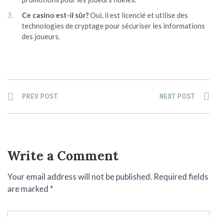
Ce casino est-il sûr?
Oui, il est licencié et utilise des
technologies de cryptage pour sécuriser les informations
des joueurs.
PREV POST
NEXT POST
Write a Comment
Your email address will not be published.
Required fields
are marked
*