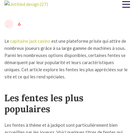
6
Le
capitaine jack casino
est une plateforme prisée qui attire de
nombreux joueurs grâce à sa large gamme de machines à sous.
Parmi les nombreuses options disponibles, certaines fentes se
démarquent par leur popularité et leurs caractéristiques
uniques. Cet article explore les fentes les plus appréciées sur le
site et ce qui les rend spéciales.
Les fentes les plus
populaires
Les fentes à thème et à jackpot sont particulièrement bien
accueillies par les joueurs. Voici quelques titres de fentes qui