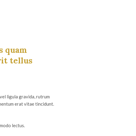
us quam
it tellus
vel ligula gravida, rutrum
rmentum erat vitae tincidunt.
mmodo lectus.