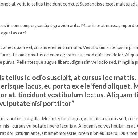
donec at velit id tellus tincidunt congue. Suspendisse eget malesuada 
cus in sem semper, suscipit gravida ante. Mauris erat massa, imperdiet
 egestas orci.
t amet quam vel, cursus elementum nulla. Vestibulum ante ipsum primis
 Curae. Etiam ac metus ac enim egestas euismod quis sed dolor. Aliqu
re purus. Pellentesque augue libero, dignissim vel odio sed, fringilla p
is tellus id odio suscipit, at cursus leo mattis
risque lacus, eu porta ex eleifend aliquet. M
lor at, tincidunt vestibulum lectus. Aliquam ti
vulputate nisi porttitor”
e faucibus fringilla. Morbi lectus magna, vehicula a iaculis sed, cursus
nisl, cursus vulputate libero iaculis a. Aliquam sed vestibulum erat. 
erat sollicitudin ante, sit amet molestie lorem nibh eu libero. Duis non 