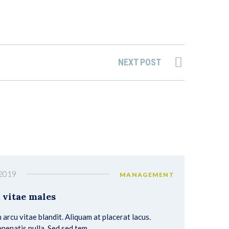
NEXT POST
 2019
MANAGEMENT
 vitae males
n arcu vitae blandit. Aliquam at placerat lacus.
nenatis nulla. Sed sed tem