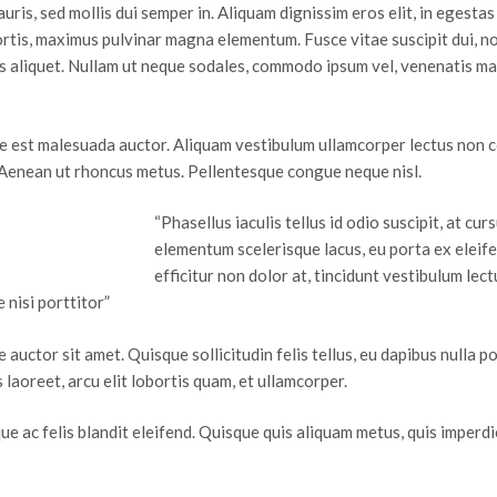
uris, sed mollis dui semper in. Aliquam dignissim eros elit, in egesta
bortis, maximus pulvinar magna elementum. Fusce vitae suscipit dui, n
is aliquet. Nullam ut neque sodales, commodo ipsum vel, venenatis ma
tae est malesuada auctor. Aliquam vestibulum ullamcorper lectus non
 Aenean ut rhoncus metus. Pellentesque congue neque nisl.
“Phasellus iaculis tellus id odio suscipit, at cu
elementum scelerisque lacus, eu porta ex eleife
efficitur non dolor at, tincidunt vestibulum lect
 nisi porttitor”
auctor sit amet. Quisque sollicitudin felis tellus, eu dapibus nulla p
s laoreet, arcu elit lobortis quam, et ullamcorper.
ue ac felis blandit eleifend. Quisque quis aliquam metus, quis imperd