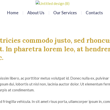
Home
About Us
Our Services
Contacts
tricies commodo justo, sed rhonc
t. In pharetra lorem leo, at hendrer
c.
ssim libero, ac porttitor metus volutpat id. Donec nulla ex, pulvinar 
ipsum dui, lobortis ut nisl non, lacinia auctor dolor. Ut elementum fe
urpis at condimentum.
d fringilla vehicula. In sit amet risus porta, ullamcorper ipsum in, co