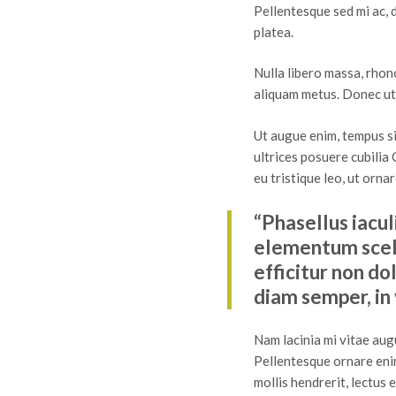
Pellentesque sed mi ac, 
platea.
Nulla libero massa, rhon
aliquam metus. Donec ut
Ut augue enim, tempus si
ultrices posuere cubilia
eu tristique leo, ut orna
“Phasellus iacul
elementum scele
efficitur non do
diam semper, in 
Nam lacinia mi vitae augu
Pellentesque ornare enim 
mollis hendrerit, lectus 