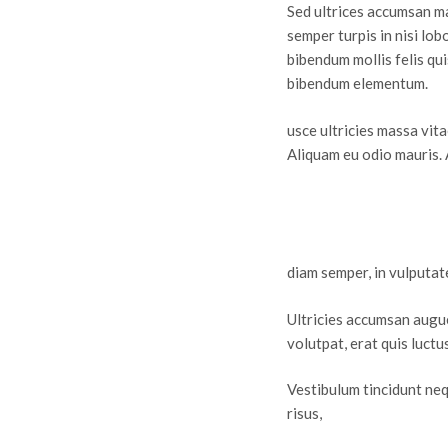
Sed ultrices accumsan ma
semper turpis in nisi lo
bibendum mollis felis qu
bibendum elementum.
usce ultricies massa vi
Aliquam eu odio mauris.
diam semper, in vulputate
Ultricies accumsan augue 
volutpat, erat quis luctu
Vestibulum tincidunt neq
risus,