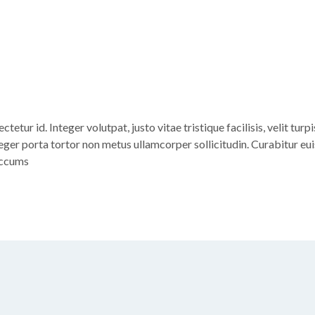
etur id. Integer volutpat, justo vitae tristique facilisis, velit turp
eger porta tortor non metus ullamcorper sollicitudin. Curabitur euism
accums