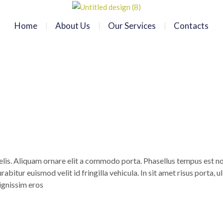
Home
About Us
Our Services
Contacts
 felis. Aliquam ornare elit a commodo porta. Phasellus tempus est no
Curabitur euismod velit id fringilla vehicula. In sit amet risus porta
ignissim eros